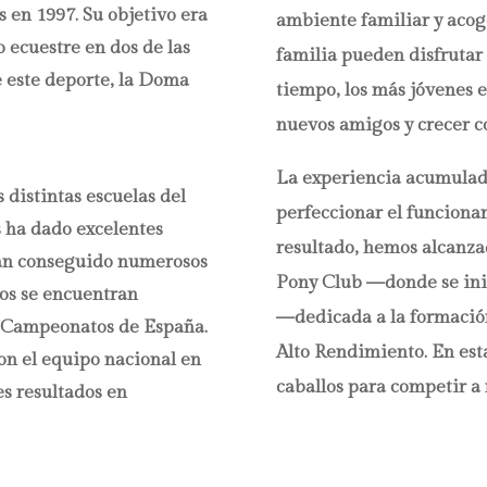
 en 1997. Su objetivo era
ambiente familiar y acoge
o ecuestre en dos de las
familia pueden disfrutar 
e este deporte, la Doma
tiempo, los más jóvenes 
nuevos amigos y crecer c
La experiencia acumulada 
 distintas escuelas del
perfeccionar el funciona
es ha dado excelentes
resultado, hemos alcanzad
s han conseguido numerosos
Pony Club —donde se ini
dos se encuentran
—dedicada a la formación
 Campeonatos de España.
Alto Rendimiento. En esta
on el equipo nacional en
caballos para competir a 
es resultados en