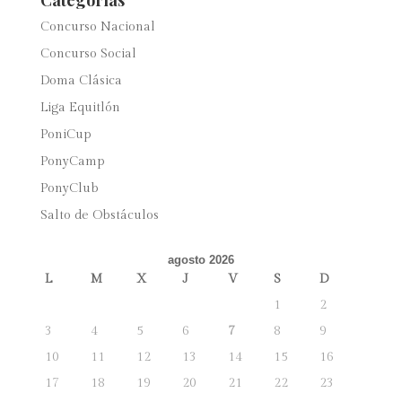
Concurso Nacional
Concurso Social
Doma Clásica
Liga Equitlón
PoniCup
PonyCamp
PonyClub
Salto de Obstáculos
agosto 2026
L
M
X
J
V
S
D
1
2
3
4
5
6
7
8
9
10
11
12
13
14
15
16
17
18
19
20
21
22
23