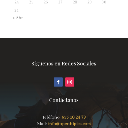
24
25
26
27
28
29
30
31
« Abr
Síguenos en Redes Sociales
Contáctanos
Teléfono:
655 10 24 79
Mail:
info@openhipica.com