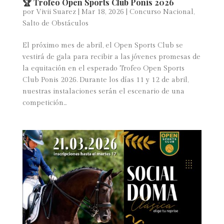
🏆 Trofeo Open Sports Club Ponis 2026
por
Vivii Suarez
|
Mar 18, 2026
|
Concurso Nacional
,
Salto de Obstáculos
El próximo mes de abril, el Open Sports Club se
vestirá de gala para recibir a las jóvenes promesas de
la equitación en el esperado Trofeo Open Sports
Club Ponis 2026. Durante los días 11 y 12 de abril,
nuestras instalaciones serán el escenario de una
competición...