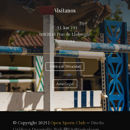
Visítanos
C-31, km 191
08820 el Prat de Llobregat
Barcelona
Política de Privacidad
Aviso Legal
© Copyright 2025 |
Open Sports Club
–
Diseño
Gráfico y Desarrollo Web
💡
ViviMagical.com