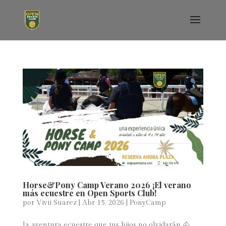
Horse&Pony Camp Verano 2026 ¡El verano
más ecuestre en Open Sports Club!
por
Vivii Suarez
|
Abr 15, 2026
|
PonyCamp
la aventura ecuestre que tus hijos no olvidarán 🐴