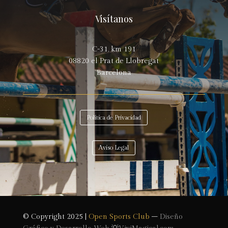
Visítanos
C-31, km 191
08820 el Prat de Llobregat
Barcelona
Política de Privacidad
Aviso Legal
© Copyright 2025 |
Open Sports Club
–
Diseño