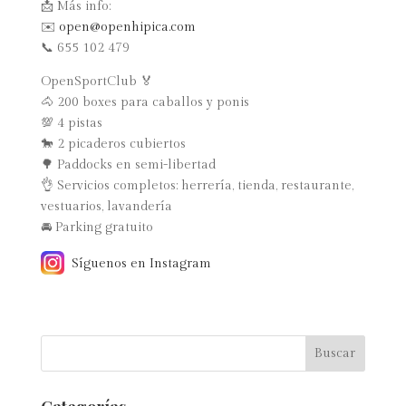
📩 Más info:
✉️
open@openhipica.com
📞 655 102 479
OpenSportClub 🏅
🐴 200 boxes para caballos y ponis
💯 4 pistas
🐎 2 picaderos cubiertos
🌳 Paddocks en semi-libertad
👌 Servicios completos: herrería, tienda, restaurante,
vestuarios, lavandería
🚘 Parking gratuito
Síguenos en Instagram