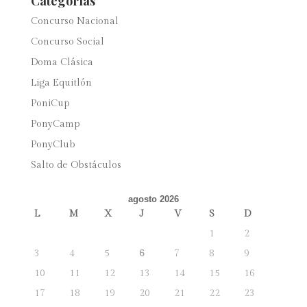
Categorías
Concurso Nacional
Concurso Social
Doma Clásica
Liga Equitlón
PoniCup
PonyCamp
PonyClub
Salto de Obstáculos
agosto 2026
L
M
X
J
V
S
D
1
2
3
4
5
6
7
8
9
10
11
12
13
14
15
16
17
18
19
20
21
22
23