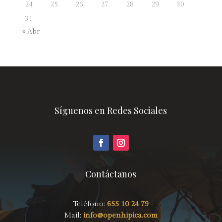
24
25
26
27
28
29
30
31
« Abr
Síguenos en Redes Sociales
Contáctanos
Teléfono:
655 10 24 79
Mail:
info@openhipica.com