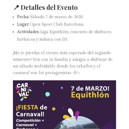
📍 Detalles del Evento
Fecha:
Sábado 7 de marzo de 2026.
Lugar:
Open Sport Club Barcelona.
Actividades:
Liga Equithlón, concurso de disfraces,
barbacoa y música con DJ.
¡No te pierdas el evento más esperado del segundo
trimestre! Ven con tu familia y amigos a disfrutar de
un sábado inolvidable donde los caballos y el
carnaval son los protagonistas. 🐴✨